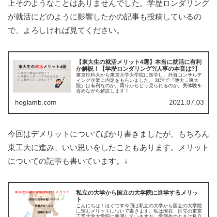
上そのようなことはありませんでした。学歴ロンダリング
が就活にどのように影響したかの記事も投稿しているの
で、よろしければ見てください。
【東大生の就活メリット4選】本当に就活に有利
か解説！【学歴ロンダリング?/人事の本音は?】
東京理科大から東京大学大学院に進学し、外資コンサルテ
ィング企業に内定をもらいました。 就活で『他大→東大
院』は有利なのか。周りからどう見られるのか。実体験を
含めながら解説します！
hoglamb.com
2021.07.03
今回はデメリットについてばかり書きましたが、もちろん
東工大に進み、いい思いをしたこともあります。メリット
についての記事も書いています。↓
私立の大学から国立の大学院に進学するメリッ
ト
こんにちは！ほぐです今回は私立の大学から国立の大学院
に進むメリットについて書きます。私は現在、国立の東京
工業大学大学院に所属していますが、学部生のときは私立