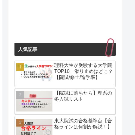
人気記事
理科大生が受験する大学院
TOP10！滑り止めはどこ？
【院試/修士/進学率】
【院試に落ちたら】理系の
冬入試リスト
東大院試の合格基準点【合
格ラインは何割か解説！】