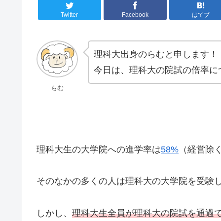
Twitter
Facebook
はてブ
理科大出身のらむと申します！
今日は、理科大の院試の倍率に
らむ
理科大生の大学院への進学率は
58%
（経営除
そのなかの多くの人は理科大の大学院を受験
しかし、
理科大生全員が理科大の院試を通過