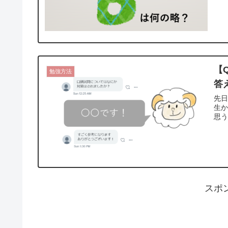
【
勉強方法
答
先
生か
思
スポ