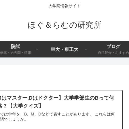
大学院情報サイト
ほぐ＆らむの研究所
院試
ブログ
東大・東工大
倍率・過去問・情報
自己紹介・おすすめ
Mはマスター,Dはドクター】大学学部生のBって何
略？【大学クイズ】
では学年を、B、M、Dなどで表すことがあります。 これらは何
略語でしょうか。