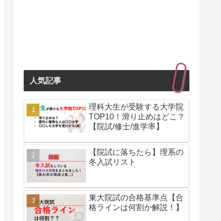
人気記事
理科大生が受験する大学院
TOP10！滑り止めはどこ？
【院試/修士/進学率】
【院試に落ちたら】理系の
冬入試リスト
東大院試の合格基準点【合
格ラインは何割か解説！】