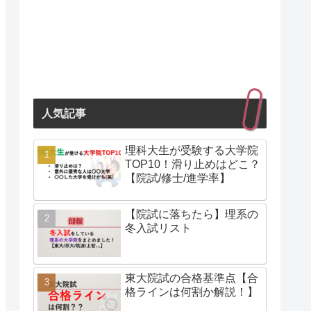
人気記事
理科大生が受験する大学院
TOP10！滑り止めはどこ？
【院試/修士/進学率】
【院試に落ちたら】理系の
冬入試リスト
東大院試の合格基準点【合
格ラインは何割か解説！】